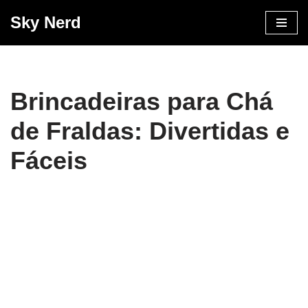
Sky Nerd
Pular
para
o
conteúdo
Brincadeiras para Chá
de Fraldas: Divertidas e
Fáceis