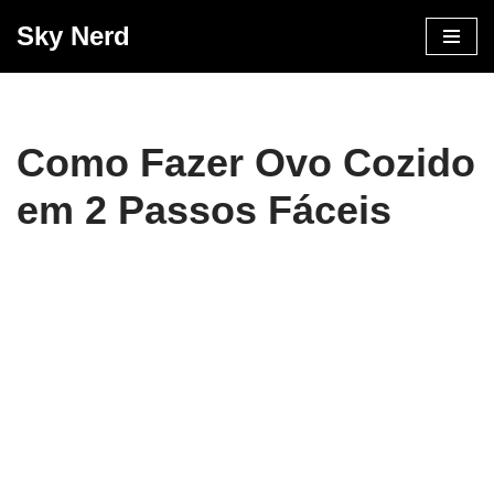
Sky Nerd
Pular
para
o
conteúdo
Como Fazer Ovo Cozido
em 2 Passos Fáceis