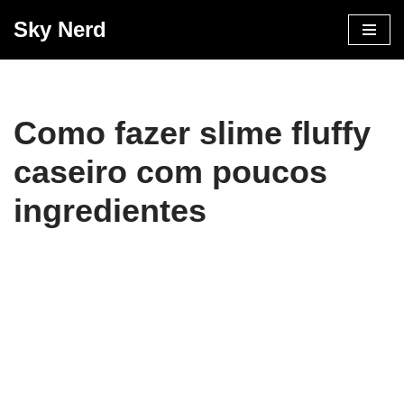
Sky Nerd
Pular
para
o
conteúdo
Como fazer slime fluffy
caseiro com poucos
ingredientes