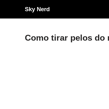
Sky Nerd
Pular
para
o
conteúdo
Como tirar pelos do 