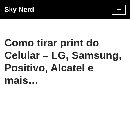
Sky Nerd
Pular
para
o
conteúdo
Como tirar print do
Celular – LG, Samsung,
Positivo, Alcatel e
mais…