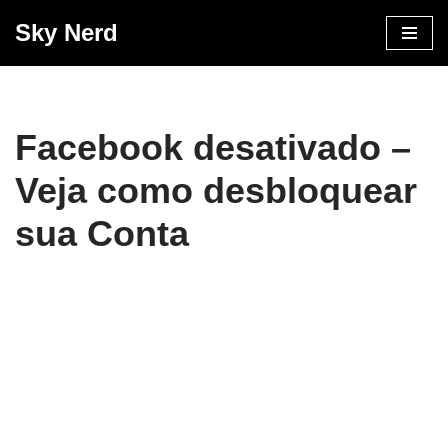
Sky Nerd
Pular
para
o
conteúdo
Facebook desativado –
Veja como desbloquear
sua Conta