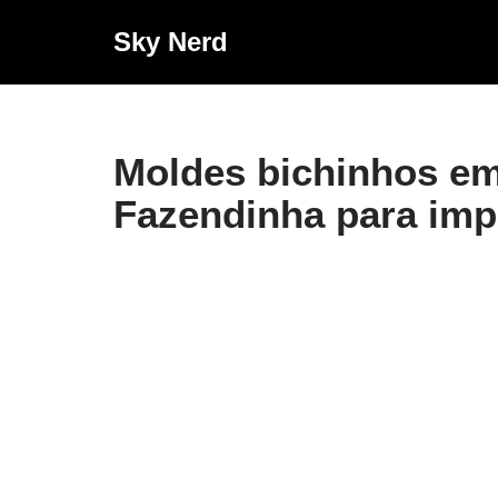
Sky Nerd
Pular
para
o
conteúdo
Moldes bichinhos em
Fazendinha para imp