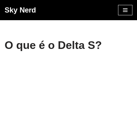
Sky Nerd
Pular
para
o
conteúdo
O que é o Delta S?