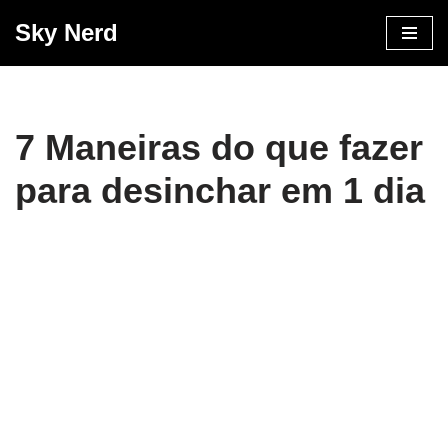
Sky Nerd
Pular
para
o
conteúdo
7 Maneiras do que fazer
para desinchar em 1 dia