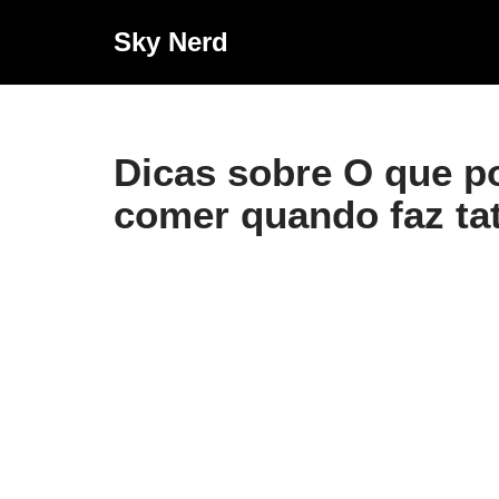
Sky Nerd
Pular
para
o
conteúdo
Dicas sobre O que p
comer quando faz t