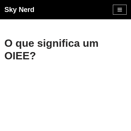
Sky Nerd
Pular
para
o
conteúdo
O que significa um
OIEE?