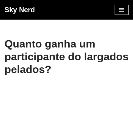
Sky Nerd
Pular
para
o
conteúdo
Quanto ganha um
participante do largados
pelados?