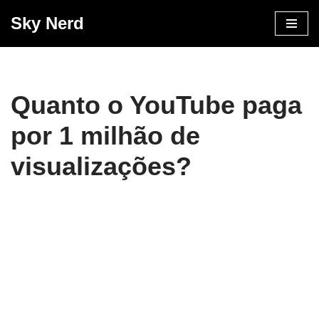
Sky Nerd
Pular
para
o
conteúdo
Quanto o YouTube paga
por 1 milhão de
visualizações?