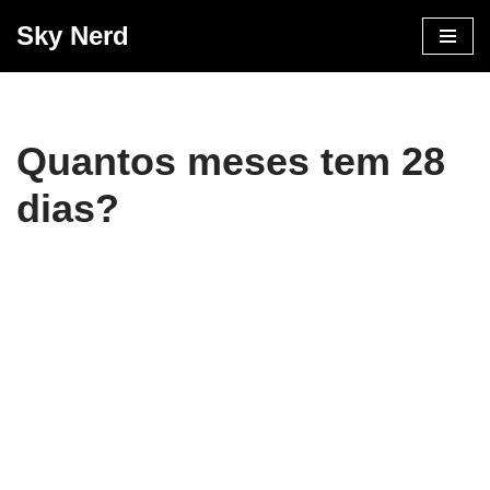
Sky Nerd
Pular
para
o
conteúdo
Quantos meses tem 28
dias?