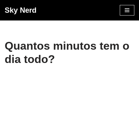
Sky Nerd
Pular
para
o
conteúdo
Quantos minutos tem o
dia todo?