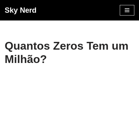
Sky Nerd
Pular
para
o
conteúdo
Quantos Zeros Tem um
Milhão?