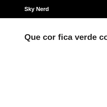
Sky Nerd
Pular
para
o
conteúdo
Que cor fica verde 