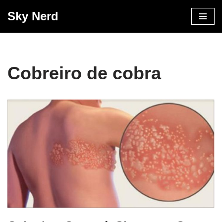
Sky Nerd
Pular
para
o
conteúdo
Cobreiro de cobra