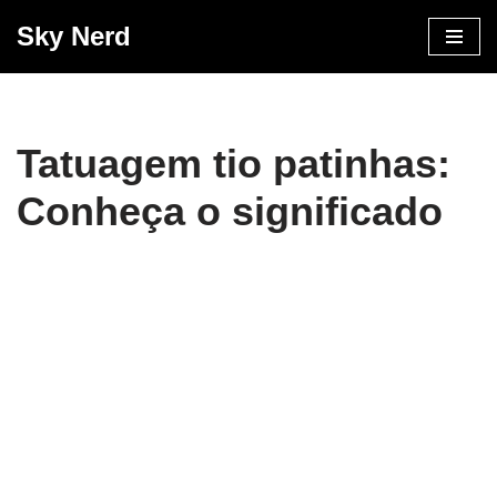
Sky Nerd
Pular
para
o
conteúdo
Tatuagem tio patinhas:
Conheça o significado