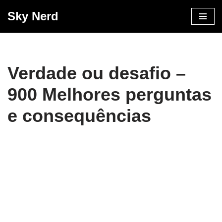
Sky Nerd
Pular
para
o
conteúdo
Verdade ou desafio –
900 Melhores perguntas
e consequências