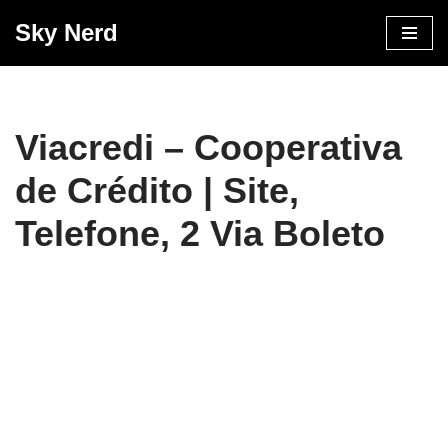
Sky Nerd
Pular
para
o
conteúdo
Viacredi – Cooperativa
de Crédito | Site,
Telefone, 2 Via Boleto