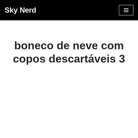
Sky Nerd
Pular
para
o
conteúdo
boneco de neve com
copos descartáveis 3