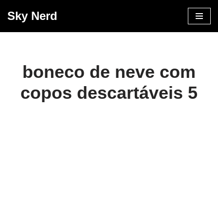
Sky Nerd
Pular
para
o
conteúdo
boneco de neve com
copos descartáveis 5