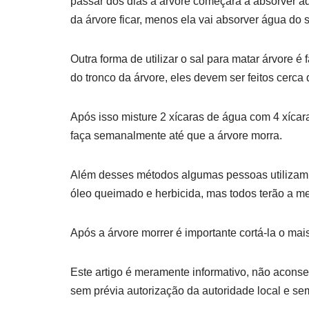
passar dos dias a árvore começará a absorver aq
da árvore ficar, menos ela vai absorver água d
Outra forma de utilizar o sal para matar árvore é
do tronco da árvore, eles devem ser feitos cerca
Após isso misture 2 xícaras de água com 4 xícara
faça semanalmente até que a árvore morra.
Além desses métodos algumas pessoas utilizam 
óleo queimado e herbicida, mas todos terão a m
Após a árvore morrer é importante cortá-la o mai
Este artigo é meramente informativo, não acons
sem prévia autorização da autoridade local e sem