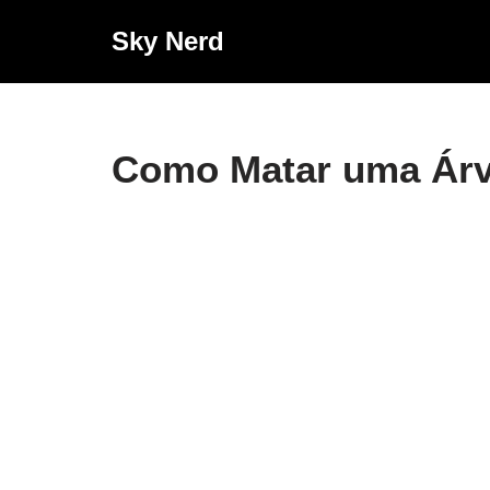
Sky Nerd
Pular
para
o
conteúdo
Como Matar uma Ár