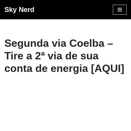
Sky Nerd
Pular
para
o
conteúdo
Segunda via Coelba –
Tire a 2ª via de sua
conta de energia [AQUI]